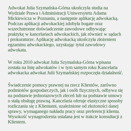
Adwokat Julia Szymańska-Górna ukończyła studia na
Wydziale Prawa i Administracji Uniwersytetu Adama
Mickiewicza w Poznaniu, a następnie aplikację adwokacką.
Podczas aplikacji adwokackiej zdobyła bogate oraz
wszechstronne doświadczenie zawodowe odbywając
praktykę w kancelariach adwokackich, jak również w sądach
i prokuraturze. Aplikację adwokacką ukończyła złożeniem
egzaminu adwokackiego, uzyskując tytuł zawodowy
adwokata.
W roku 2010 adwokat Julia Szymańska-Górna wpisana
została na listę adwokatów i w tym samym roku Kancelaria
adwokacka adwokat Julii Szymańskiej rozpoczęła działalność.
Świadczenie pomocy prawnej na rzecz Klientów, zarówno
podmiotów gospodarczych, jak i osób fizycznych, odbywa się
na podstawie jednorazowych zleceń lub na podstawie umowy
o stałą obsługę prawną. Kancelaria oferuje elastyczne sposoby
rozliczania się z Klientami, uzależnione od złożoności danej
sprawy, wymaganego nakładu pracy oraz preferencji klienta.
Wysokość wynagrodzenia ustalana jest w trakcie konsultacji z
Klientem.