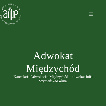
Przejdź
do
treści
Adwokat
Międzychód
Kancelaria Adwokacka Międzychód – adwokat Julia
Szymańska-Górna