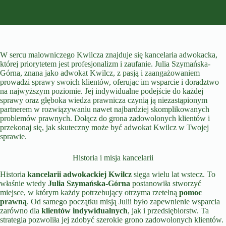
W sercu malowniczego Kwilcza znajduje się kancelaria adwokacka,
której priorytetem jest profesjonalizm i zaufanie. Julia Szymańska-
Górna, znana jako adwokat Kwilcz, z pasją i zaangażowaniem
prowadzi sprawy swoich klientów, oferując im wsparcie i doradztwo
na najwyższym poziomie. Jej indywidualne podejście do każdej
sprawy oraz głęboka wiedza prawnicza czynią ją niezastąpionym
partnerem w rozwiązywaniu nawet najbardziej skomplikowanych
problemów prawnych. Dołącz do grona zadowolonych klientów i
przekonaj się, jak skuteczny może być adwokat Kwilcz w Twojej
sprawie.
Historia i misja kancelarii
Historia
kancelarii adwokackiej Kwilcz
sięga wielu lat wstecz. To
właśnie wtedy
Julia Szymańska-Górna
postanowiła stworzyć
miejsce, w którym każdy potrzebujący otrzyma rzetelną
pomoc
prawną
. Od samego początku misją Julii było zapewnienie wsparcia
zarówno dla
klientów indywidualnych
, jak i przedsiębiorstw. Ta
strategia pozwoliła jej zdobyć szerokie grono zadowolonych klientów.