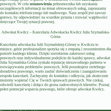
prawnych. W celu
ustanowienia
pełnomocnika lub uzyskania
szczegółowych informacji na temat oferowanych usług, zapraszamy
do kontaktu telefonicznego lub mailowego. Nasz zespół jest zawsze
gotowy, by odpowiedzieć na wszelkie pytania i rozwiać wątpliwości
dotyczące Twojej sytuacji prawnej.
Adwokat Kwilcz – Kancelaria Adwokacka Kwilcz Julia Szymańska-
Górna
Kancelaria adwokacka Julii Szymańskiej-Górnej w Kwilczu to
miejsce, gdzie profesjonalizm spotyka się z empatią i zrozumieniem dla
potrzeb każdego klienta. Dzięki szerokiemu zakresowi usług
prawnych oraz indywidualnemu podejściu do każdej sprawy, adwokat
Julia Szymańska-Górna zyskała reputację niezawodnego partnera w
rozwiązywaniu problemów prawnych. Jeśli poszukujesz rzetelnego
doradztwa prawnego, warto zaufać doświadczeniu i zaangażowaniu
zespołu kancelarii. Zachęcamy do kontaktu i odkrycia, jak skutecznie
możemy wspierać Cię w Twoich sprawach prawnych. Nie czekaj,
odwiedź kancelarię i dołącz do grona zadowolonych klientów. Poznaj
pełen potencjał wsparcia prawnego, które oferuje adwokat Kwilcz.