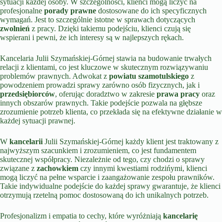
sytuacji każdej osoby. W szczególności, klienci mogą liczyć na
profesjonalne
porady prawne
dostosowane do ich specyficznych
wymagań. Jest to szczególnie istotne w sprawach dotyczących
zwolnień
z pracy. Dzięki takiemu podejściu, klienci czują się
wspierani i pewni, że ich interesy są w najlepszych rękach.
Kancelaria Julii Szymańskiej-Górnej stawia na budowanie trwałych
relacji z klientami, co jest kluczowe w skutecznym rozwiązywaniu
problemów prawnych. Adwokat z
powiatu szamotulskiego
z
powodzeniem prowadzi sprawy zarówno osób fizycznych, jak i
przedsiębiorców
, oferując doradztwo w zakresie
prawa pracy
oraz
innych obszarów prawnych. Takie podejście pozwala na głębsze
zrozumienie potrzeb klienta, co przekłada się na efektywne działanie w
każdej sytuacji prawnej.
W
kancelarii
Julii Szymańskiej-Górnej każdy klient jest traktowany z
najwyższym szacunkiem i zrozumieniem, co jest fundamentem
skutecznej współpracy. Niezależnie od tego, czy chodzi o sprawy
związane z
zachowkiem
czy innymi kwestiami rodzińymi, klienci
mogą liczyć na pełne wsparcie i zaangażowanie zespołu prawników.
Takie indywidualne podejście do każdej sprawy gwarantuje, że klienci
otrzymują rzetelną pomoc dostosowaną do ich unikalnych potrzeb.
Profesjonalizm i empatia to cechy, które wyróżniają
kancelarię