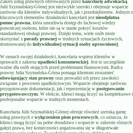
Zakres usług prawnych oferowanych przez
kancelarię adwokacką
Julii Szymańskiej-Górnej jest niezwykle szeroki i obejmuje wsparcie
zarówno dla klientów indywidualnych, jak i przedsiębiorstw. Jednym z
kluczowych elementów działalności kancelarii jest
nieodpłatna
pomoc prawna
, która umożliwia dostęp do fachowej wiedzy
prawniczej osobom, które nie są w stanie pokryć kosztów
standardowej obsługi prawnej. Dzięki temu, wiele osób może
skorzystać z
porady prawnej
w trudnych sytuacjach życiowych,
dostosowanej do
indywidualnej sytuacji osoby uprawnionej
.
W ramach swojej działalności, kancelaria wspiera klientów w
sprawach z zakresu
upadłości konsumenckiej
. Jest to szczególnie
ważne dla osób stojących przed problemami finansowymi. Radca
prawny Julia Szymańska-Górna pomaga klientom zrozumieć
obowiązujący stan prawny
oraz prowadzi ich przez zawiłości
związane z procesem upadłościowym. Wsparcie obejmuje zarówno
przygotowanie dokumentacji, jak i reprezentację w
postępowaniu
przygotowawczym
. W efekcie, klienci mogą liczyć na kompleksowe i
profesjonalne wsparcie w trudnych momentach.
Kancelaria Julii Szymańskiej-Górnej oferuje również szeroką gamę
usług prawnych z
wyłączeniem pism procesowych
, co oznacza, że
klienci mogą liczyć na pełne doradztwo i wsparcie w zakresie różnych
gałęzi prawa, bez konieczności angażowania się w długotrwałe