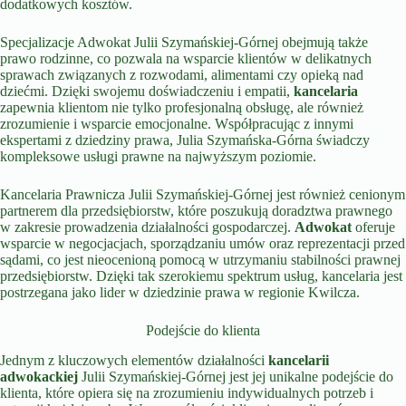
dodatkowych kosztów.
Specjalizacje Adwokat Julii Szymańskiej-Górnej obejmują także
prawo rodzinne, co pozwala na wsparcie klientów w delikatnych
sprawach związanych z rozwodami, alimentami czy opieką nad
dziećmi. Dzięki swojemu doświadczeniu i empatii,
kancelaria
zapewnia klientom nie tylko profesjonalną obsługę, ale również
zrozumienie i wsparcie emocjonalne. Współpracując z innymi
ekspertami z dziedziny prawa, Julia Szymańska-Górna świadczy
kompleksowe usługi prawne na najwyższym poziomie.
Kancelaria Prawnicza Julii Szymańskiej-Górnej jest również cenionym
partnerem dla przedsiębiorstw, które poszukują doradztwa prawnego
w zakresie prowadzenia działalności gospodarczej.
Adwokat
oferuje
wsparcie w negocjacjach, sporządzaniu umów oraz reprezentacji przed
sądami, co jest nieocenioną pomocą w utrzymaniu stabilności prawnej
przedsiębiorstw. Dzięki tak szerokiemu spektrum usług, kancelaria jest
postrzegana jako lider w dziedzinie prawa w regionie Kwilcza.
Podejście do klienta
Jednym z kluczowych elementów działalności
kancelarii
adwokackiej
Julii Szymańskiej-Górnej jest jej unikalne podejście do
klienta, które opiera się na zrozumieniu indywidualnych potrzeb i