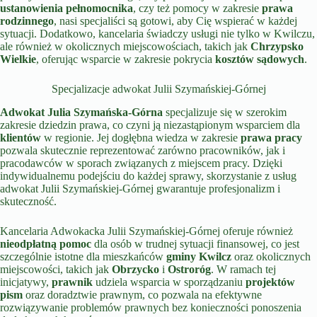
ustanowienia pełnomocnika
, czy też pomocy w zakresie
prawa
rodzinnego
, nasi specjaliści są gotowi, aby Cię wspierać w każdej
sytuacji. Dodatkowo, kancelaria świadczy usługi nie tylko w Kwilczu,
ale również w okolicznych miejscowościach, takich jak
Chrzypsko
Wielkie
, oferując wsparcie w zakresie pokrycia
kosztów sądowych
.
Specjalizacje adwokat Julii Szymańskiej-Górnej
Adwokat Julia Szymańska-Górna
specjalizuje się w szerokim
zakresie dziedzin prawa, co czyni ją niezastąpionym wsparciem dla
klientów
w regionie. Jej dogłębna wiedza w zakresie
prawa pracy
pozwala skutecznie reprezentować zarówno pracowników, jak i
pracodawców w sporach związanych z miejscem pracy. Dzięki
indywidualnemu podejściu do każdej sprawy, skorzystanie z usług
adwokat Julii Szymańskiej-Górnej gwarantuje profesjonalizm i
skuteczność.
Kancelaria Adwokacka Julii Szymańskiej-Górnej oferuje również
nieodpłatną pomoc
dla osób w trudnej sytuacji finansowej, co jest
szczególnie istotne dla mieszkańców
gminy Kwilcz
oraz okolicznych
miejscowości, takich jak
Obrzycko
i
Ostroróg
. W ramach tej
inicjatywy,
prawnik
udziela wsparcia w sporządzaniu
projektów
pism
oraz doradztwie prawnym, co pozwala na efektywne
rozwiązywanie problemów prawnych bez konieczności ponoszenia