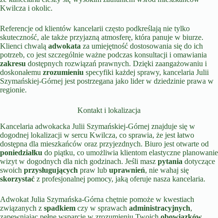
Kwilcza i okolic.
Referencje od klientów kancelarii często podkreślają nie tylko
skuteczność, ale także przyjazną atmosferę, która panuje w biurze.
Klienci chwalą
adwokata
za umiejętność dostosowania się do ich
potrzeb, co jest szczególnie ważne podczas konsultacji i omawiania
zakresu
dostępnych rozwiązań prawnych. Dzięki zaangażowaniu i
doskonałemu
zrozumieniu
specyfiki każdej sprawy, kancelaria Julii
Szymańskiej-Górnej jest postrzegana jako lider w dziedzinie prawa w
regionie.
Kontakt i lokalizacja
Kancelaria adwokacka Julii Szymańskiej-Górnej znajduje się w
dogodnej lokalizacji w sercu Kwilcza, co sprawia, że jest łatwo
dostępna dla mieszkańców oraz przyjezdnych. Biuro jest otwarte od
poniedziałku
do piątku, co umożliwia klientom elastyczne planowanie
wizyt w dogodnych dla nich godzinach. Jeśli masz
pytania
dotyczące
swoich
przysługujących
praw lub
uprawnień
, nie wahaj się
skorzystać
z profesjonalnej pomocy, jaką oferuje nasza kancelaria.
Adwokat Julia Szymańska-Górna chętnie pomoże w kwestiach
związanych z
spadkiem
czy w sprawach
administracyjnych
,
zapewniając pełne wsparcie w zrozumieniu Twoich
obowiązków