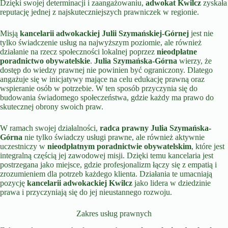
Dzięki swojej determinacji i zaangażowaniu,
adwokat Kwilcz
zyskała
reputację jednej z najskuteczniejszych prawniczek w regionie.
Misją
kancelarii adwokackiej Julii Szymańskiej-Górnej
jest nie
tylko świadczenie usług na najwyższym poziomie, ale również
działanie na rzecz społeczności lokalnej poprzez
nieodpłatne
poradnictwo obywatelskie
.
Julia Szymańska-Górna
wierzy, że
dostęp do wiedzy prawnej nie powinien być ograniczony. Dlatego
angażuje się w inicjatywy mające na celu edukację prawną oraz
wspieranie osób w potrzebie. W ten sposób przyczynia się do
budowania świadomego społeczeństwa, gdzie każdy ma prawo do
skutecznej obrony swoich praw.
W ramach swojej działalności,
radca prawny Julia Szymańska-
Górna
nie tylko świadczy usługi prawne, ale również aktywnie
uczestniczy w
nieodpłatnym poradnictwie obywatelskim
, które jest
integralną częścią jej zawodowej misji. Dzięki temu kancelaria jest
postrzegana jako miejsce, gdzie profesjonalizm łączy się z empatią i
zrozumieniem dla potrzeb każdego klienta. Działania te umacniają
pozycję
kancelarii adwokackiej Kwilcz
jako lidera w dziedzinie
prawa i przyczyniają się do jej nieustannego rozwoju.
Zakres usług prawnych