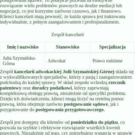
postępowania sądowe. To podejście pozwala na efektywne
rozwiązanie wielu problemów prawnych na drodze mediacji lub
negocjacji, co jest korzystne zarówno czasowo, jak i finansowo.
Klienci kancelarii mają pewność, że każda sprawa jest traktowana
indywidualnie, z pełnym zaangażowaniem i profesjonalizmem.
Zespół kancelarii
Imię i nazwisko
Stanowisko
Specjalizacja
Julia Szymańska-
Adwokat
Prawo rodzinne
Górna
Zespół
kancelarii adwokackiej Julii Szymańskiej-Górnej
składa się
z wykwalifikowanych specjalistów, którzy z pasją i zaangażowaniem
podchodzą do każdej sprawy. W skład zespołu wchodzą
rzecznik
patentowy
oraz
doradcy podatkowi
, którzy zapewniają
kompleksową obsługę prawną, niezależnie od specyfiki problemu.
Dzięki ich doświadczeniu, klienci mogą liczyć na rzetelną pomoc
prawną, która obejmuje zarówno
postępowanie sądowe
, jak i
przygotowanie do
postępowania przygotowawczego
.
Zespół jest dostępny dla klientów od
poniedziałku do piątku
, co
pozwala na szybkie i efektywne rozwiązanie wszelkich kwestii
prawnych. Niezależnie od tego, czy potrzebujesz wsparcia w sprawie