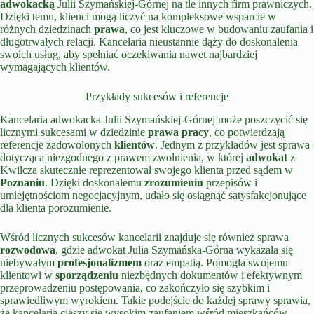
adwokacką
Julii Szymańskiej-Górnej na tle innych firm prawniczych.
Dzięki temu, klienci mogą liczyć na kompleksowe wsparcie w
różnych dziedzinach
prawa
, co jest kluczowe w budowaniu zaufania i
długotrwałych relacji. Kancelaria nieustannie dąży do doskonalenia
swoich usług, aby spełniać oczekiwania nawet najbardziej
wymagających klientów.
Przykłady sukcesów i referencje
Kancelaria adwokacka Julii Szymańskiej-Górnej może poszczycić się
licznymi sukcesami w dziedzinie
prawa pracy
, co potwierdzają
referencje zadowolonych
klientów
. Jednym z przykładów jest sprawa
dotycząca niezgodnego z prawem zwolnienia, w której
adwokat
z
Kwilcza skutecznie reprezentował swojego klienta przed sądem w
Poznaniu
. Dzięki doskonałemu
zrozumieniu
przepisów i
umiejętnościom negocjacyjnym, udało się osiągnąć satysfakcjonujące
dla klienta porozumienie.
Wśród licznych sukcesów kancelarii znajduje się również sprawa
rozwodowa
, gdzie adwokat Julia Szymańska-Górna wykazała się
niebywałym
profesjonalizmem
oraz empatią. Pomogła swojemu
klientowi w
sporządzeniu
niezbędnych dokumentów i efektywnym
przeprowadzeniu postępowania, co zakończyło się szybkim i
sprawiedliwym wyrokiem. Takie podejście do każdej sprawy sprawia,
że kancelaria cieszy się wysokim zaufaniem wśród mieszkańców