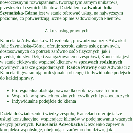
nowoczesnymi rozwiązaniami, tworząc tym samym unikatową
przestrzeń dla swoich klientów. Dzięki temu
adwokat Julia
Szymańska-Górna
jest w stanie oferować usługi na najwyższym
poziomie, co potwierdzają liczne opinie zadowolonych klientów.
Zakres usług prawnych
Kancelaria Adwokacka w Drezdenku, prowadzona przez Adwokat
Julię Szymańską-Górną, oferuje szeroki zakres usług prawnych,
dostosowanych do potrzeb zarówno osób fizycznych, jak i
przedsiębiorstw. Dzięki zaangażowanemu zespołowi, Kancelaria jest
w stanie efektywnie wspierać klientów w
sprawach rodzinnych
,
cywilnych, a także gospodarczych.
Radca Prawny
oraz Adwokaci z
Kancelarii gwarantują profesjonalną obsługę i indywidualne podejście
do każdej sprawy.
Profesjonalna obsługa prawna dla osób fizycznych i firm
Wsparcie w sprawach rodzinnych, cywilnych i gospodarczych
Indywidualne podejście do klienta
Dzięki doświadczeniu i wiedzy zespołu, Kancelaria oferuje także
usługi konsultacyjne, wspierające klientów w podejmowaniu ważnych
decyzji prawnych.
Kancelaria Adwokacka
Drezdenko zapewnia
kompleksową obsługę, obejmującą zarówno doradztwo, jak i