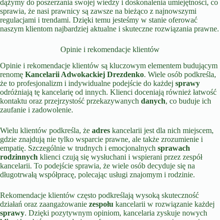
dążymy do poszerzania swojej wiedzy i doskonalenia umiejętności, co
sprawia, że nasi prawnicy są zawsze na bieżąco z najnowszymi
regulacjami i trendami. Dzięki temu jesteśmy w stanie oferować
naszym klientom najbardziej aktualne i skuteczne rozwiązania prawne.
Opinie i rekomendacje klientów
Opinie i rekomendacje klientów są kluczowym elementem budującym
renomę
Kancelarii Adwokackiej Drezdenko
. Wiele osób podkreśla,
że to profesjonalizm i indywidualne podejście do każdej
sprawy
odróżniają tę kancelarię od innych. Klienci doceniają również łatwość
kontaktu oraz przejrzystość przekazywanych
danych
, co buduje ich
zaufanie i zadowolenie.
Wielu klientów podkreśla, że
adres
kancelarii jest dla nich miejscem,
gdzie znajdują nie tylko wsparcie prawne, ale także zrozumienie i
empatię. Szczególnie w trudnych i emocjonalnych
sprawach
rodzinnych
klienci czują się wysłuchani i wspierani przez zespół
kancelarii. To podejście sprawia, że wiele osób decyduje się na
długotrwałą współpracę, polecając usługi znajomym i rodzinie.
Rekomendacje klientów często podkreślają wysoką skuteczność
działań oraz zaangażowanie
zespołu
kancelarii w rozwiązanie każdej
sprawy
. Dzięki pozytywnym opiniom, kancelaria zyskuje nowych