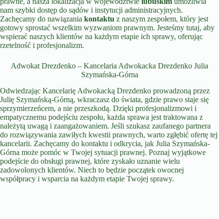
prawne, a nasza lokalizacja w województwie
lubuskim
umożliwia
nam szybki dostęp do sądów i instytucji administracyjnych.
Zachęcamy do nawiązania
kontaktu
z naszym zespołem, który jest
gotowy sprostać wszelkim wyzwaniom prawnym. Jesteśmy tutaj, aby
wspierać naszych klientów na każdym etapie ich sprawy, oferując
rzetelność i profesjonalizm.
Adwokat Drezdenko – Kancelaria Adwokacka Drezdenko Julia
Szymańska-Górna
Odwiedzając Kancelarię Adwokacką Drezdenko prowadzoną przez
Julię Szymańską-Górną, wkraczasz do świata, gdzie prawo staje się
sprzymierzeńcem, a nie przeszkodą. Dzięki profesjonalizmowi i
empatycznemu podejściu zespołu, każda sprawa jest traktowana z
należytą uwagą i zaangażowaniem. Jeśli szukasz zaufanego partnera
do rozwiązywania zawiłych kwestii prawnych, warto zgłębić ofertę tej
kancelarii. Zachęcamy do kontaktu i odkrycia, jak Julia Szymańska-
Górna może pomóc w Twojej sytuacji prawnej. Poznaj wyjątkowe
podejście do obsługi prawnej, które zyskało uznanie wielu
zadowolonych klientów. Niech to będzie początek owocnej
współpracy i wsparcia na każdym etapie Twojej sprawy.