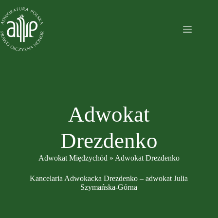
Przejdź
do
treści
Adwokat
Drezdenko
Adwokat Międzychód
»
Adwokat Drezdenko
Kancelaria Adwokacka Drezdenko – adwokat Julia
Szymańska-Górna