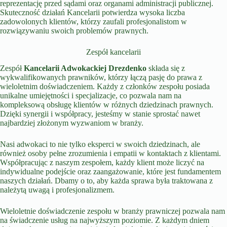
reprezentację przed sądami oraz organami administracji publicznej.
Skuteczność działań Kancelarii potwierdza wysoka liczba
zadowolonych klientów, którzy zaufali profesjonalistom w
rozwiązywaniu swoich problemów prawnych.
Zespół kancelarii
Zespół
Kancelarii Adwokackiej Drezdenko
składa się z
wykwalifikowanych prawników, którzy łączą pasję do prawa z
wieloletnim doświadczeniem. Każdy z członków zespołu posiada
unikalne umiejętności i specjalizacje, co pozwala nam na
kompleksową obsługę klientów w różnych dziedzinach prawnych.
Dzięki synergii i współpracy, jesteśmy w stanie sprostać nawet
najbardziej złożonym wyzwaniom w branży.
Nasi adwokaci to nie tylko eksperci w swoich dziedzinach, ale
również osoby pełne zrozumienia i empatii w kontaktach z klientami.
Współpracując z naszym zespołem, każdy klient może liczyć na
indywidualne podejście oraz zaangażowanie, które jest fundamentem
naszych działań. Dbamy o to, aby każda sprawa była traktowana z
należytą uwagą i profesjonalizmem.
Wieloletnie doświadczenie zespołu w branży prawniczej pozwala nam
na świadczenie usług na najwyższym poziomie. Z każdym dniem