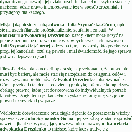
dynamicznego rozwoju jej działalności. Jej kancelaria szybko stała się
miejscem, gdzie prawo interpretowane jest w sposób zrozumiały i
przystępny dla każdego.
Misja, jaką niesie ze sobą
adwokat Julia Szymańska-Górna
, opiera
się na trzech filarach: profesjonalizmie, zaufaniu i empatii. W
kancelarii adwokackiej Drezdenko
, każdy klient może liczyć na
pełne zrozumienie oraz wsparcie w zawiłych kwestiach prawnych.
Julii Szymańskiej-Górnej
zależy na tym, aby każdy, kto przekracza
progi jej kancelarii, czuł się pewnie i miał świadomość, że jego sprawa
jest w najlepszych rękach.
Filozofia działania kancelarii opiera się na przekonaniu, że prawo nie
musi być barierą, ale może stać się narzędziem do osiągania celów i
rozwiązywania problemów.
Adwokat Drezdenko
Julia Szymańska-
Górna przekłada te idee na codzienną praktykę, oferując kompleksową
obsługę prawną, która jest dostosowana do indywidualnych potrzeb
klientów. Dzięki temu jej kancelaria zyskała renomę miejsca, gdzie
prawo i człowiek idą w parze.
Wieloletnie doświadczenie oraz ciągłe dążenie do poszerzania wiedzy
sprawiają, że
Julia Szymańska-Górna
i jej zespół są w stanie sprostać
nawet najbardziej wymagającym wyzwaniom prawnym.
Kancelaria
adwokacka Drezdenko
to miejsce, które łączy tradycję z