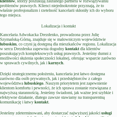
klientów
, którzy poszukują zaufanego partnera w rozwiązywaniu
problemów prawnych. Klienci niejednokrotnie przyznają, że to
właśnie profesjonalizm i rzetelność kancelarii skłoniły ich do wyboru
tego miejsca.
Lokalizacja i kontakt
Kancelaria Adwokacka Drezdenko, prowadzona przez Julię
Szymańską-Górną, znajduje się w malowniczym województwie
lubuskim
, co czyni ją dostępną dla mieszkańców regionu. Lokalizacja
w sercu Drezdenka zapewnia dogodny
kontakt
dla klientów
poszukujących kompleksowych usług prawnych. Jesteśmy dumni z
możliwości służenia społeczności lokalnej, oferując wsparcie zarówno
w sprawach cywilnych, jak i
karnych
.
Dzięki strategicznemu położeniu, kancelaria jest łatwo dostępna
zarówno dla osób prywatnych, jak i przedsiębiorców z całego
województwa
lubuskiego
. Naszym priorytetem jest zapewnienie
klientom komfortu i pewności, że ich sprawa zostanie rozwiązana z
najwyższą starannością. Jesteśmy świadomi, jak ważne jest szybkie i
efektywne działanie, dlatego zawsze stawiamy na transparentną
komunikację i łatwy
kontakt
.
Jesteśmy zdeterminowani, aby dostarczać najwyższej jakości
usługi